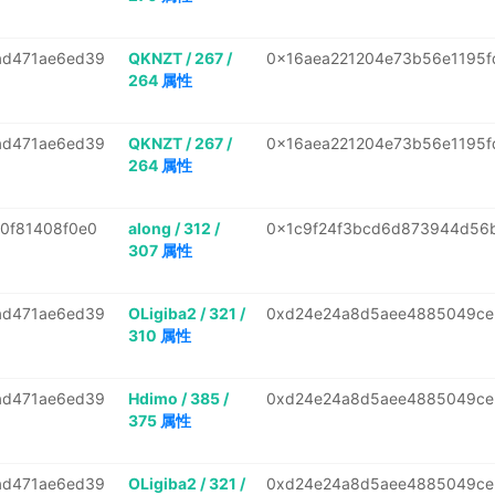
ad471ae6ed39
QKNZT / 267 /
0x16aea221204e73b56e1195f
264
属性
ad471ae6ed39
QKNZT / 267 /
0x16aea221204e73b56e1195f
264
属性
0f81408f0e0
along / 312 /
0x1c9f24f3bcd6d873944d56
307
属性
ad471ae6ed39
OLigiba2 / 321 /
0xd24e24a8d5aee4885049ce
310
属性
ad471ae6ed39
Hdimo / 385 /
0xd24e24a8d5aee4885049ce
375
属性
ad471ae6ed39
OLigiba2 / 321 /
0xd24e24a8d5aee4885049ce