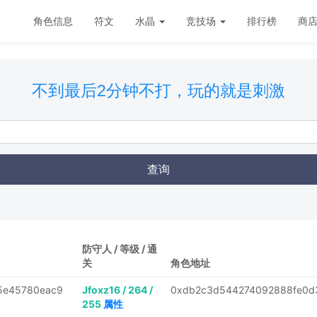
角色信息
符文
水晶
竞技场
排行榜
商
不到最后2分钟不打，玩的就是刺激
查询
防守人 / 等级 / 通
关
角色地址
5e45780eac9
Jfoxz16 / 264 /
0xdb2c3d544274092888fe0d3
255
属性