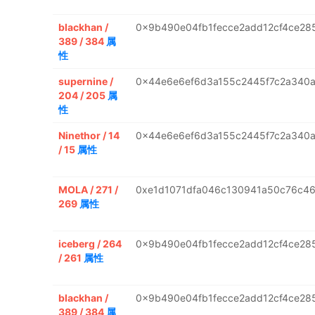
blackhan /
0x9b490e04fb1fecce2add12cf4ce28
389 / 384
属
性
supernine /
0x44e6e6ef6d3a155c2445f7c2a340
204 / 205
属
性
Ninethor / 14
0x44e6e6ef6d3a155c2445f7c2a340
/ 15
属性
MOLA / 271 /
0xe1d1071dfa046c130941a50c76c4
269
属性
iceberg / 264
0x9b490e04fb1fecce2add12cf4ce28
/ 261
属性
blackhan /
0x9b490e04fb1fecce2add12cf4ce28
389 / 384
属