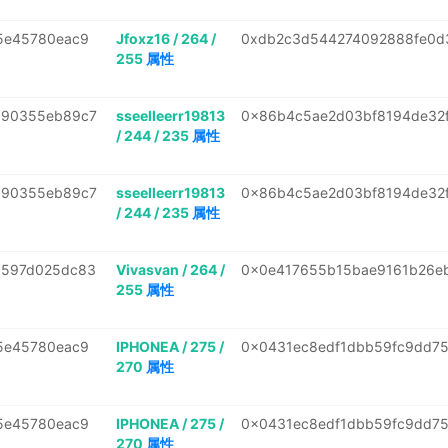
5e45780eac9
Jfoxz16 / 264 /
0xdb2c3d544274092888fe0d3
255
属性
a90355eb89c7
sseelleerr19813
0x86b4c5ae2d03bf8194de32
/ 244 / 235
属性
a90355eb89c7
sseelleerr19813
0x86b4c5ae2d03bf8194de32
/ 244 / 235
属性
6597d025dc83
Vivasvan / 264 /
0x0e417655b15bae9161b26eb
255
属性
5e45780eac9
IPHONEA / 275 /
0x0431ec8edf1dbb59fc9dd7
270
属性
5e45780eac9
IPHONEA / 275 /
0x0431ec8edf1dbb59fc9dd7
270
属性