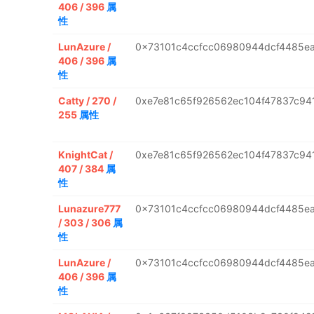
406 / 396
属
性
LunAzure /
0x73101c4ccfcc06980944dcf4485e
406 / 396
属
性
Catty / 270 /
0xe7e81c65f926562ec104f47837c94
255
属性
KnightCat /
0xe7e81c65f926562ec104f47837c94
407 / 384
属
性
Lunazure777
0x73101c4ccfcc06980944dcf4485e
/ 303 / 306
属
性
LunAzure /
0x73101c4ccfcc06980944dcf4485e
406 / 396
属
性