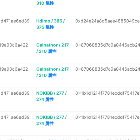
310
属性
ad471ae6ed39
Hdimo / 385 /
0xd24e24a8d5aee4885049ce
375
属性
19a90c6a422
Galbathor / 217
0x87068835d7c9a0446acb24
/ 210
属性
19a90c6a422
Galbathor / 217
0x87068835d7c9a0446acb24
/ 210
属性
ad471ae6ed39
NOKIBB / 277 /
0x1b1d1214f7781ecddf75417
274
属性
ad471ae6ed39
NOKIBB / 277 /
0x1b1d1214f7781ecddf75417
274
属性