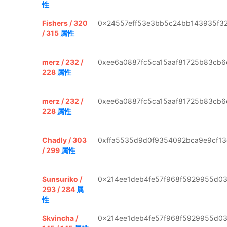
性
Fishers / 320
0x24557eff53e3bb5c24bb143935f32
/ 315
属性
merz / 232 /
0xee6a0887fc5ca15aaf81725b83cb
228
属性
merz / 232 /
0xee6a0887fc5ca15aaf81725b83cb
228
属性
Chadly / 303
0xffa5535d9d0f9354092bca9e9cf13
/ 299
属性
Sunsuriko /
0x214ee1deb4fe57f968f5929955d03
293 / 284
属
性
Skvincha /
0x214ee1deb4fe57f968f5929955d03