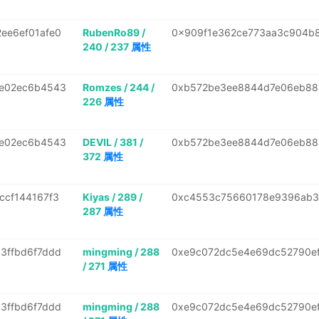
ee6ef01afe0
RubenRo89 /
0x909f1e362ce773aa3c904b
240 / 237
属性
6e02ec6b4543
Romzes / 244 /
0xb572be3ee8844d7e06eb88
226
属性
6e02ec6b4543
DEVIL / 381 /
0xb572be3ee8844d7e06eb88
372
属性
ccf144167f3
Kiyas / 289 /
0xc4553c75660178e9396ab3
287
属性
3ffbd6f7ddd
mingming / 288
0xe9c072dc5e4e69dc52790ef
/ 271
属性
3ffbd6f7ddd
mingming / 288
0xe9c072dc5e4e69dc52790ef