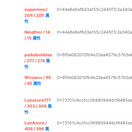
supernine /
0x44e6e6ef6d3a155c2445f7c2a340
204 / 205
属
性
Ninethor / 14
0x44e6e6ef6d3a155c2445f7c2a340
/ 15
属性
polkabubbles
0x6f0e082010fb4e33ea4579c57b5e
/ 277 / 274
属
性
Wuvwuv / 45
0x6f0e082010fb4e33ea4579c57b5e
/ 45
属性
Lunazure777
0x73101c4ccfcc06980944dcf4485e
/ 303 / 306
属
性
LunAzure /
0x73101c4ccfcc06980944dcf4485e
406 / 396
属