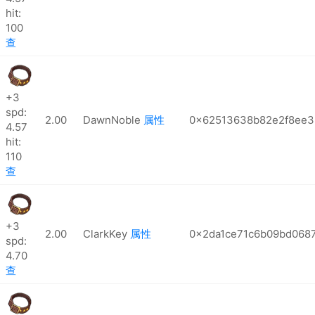
hit:
100
查
+3
spd:
2.00
DawnNoble
属性
0x62513638b82e2f8ee
4.57
hit:
110
查
+3
2.00
ClarkKey
属性
0x2da1ce71c6b09bd068
spd:
4.70
查