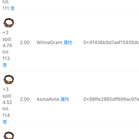
hit:
111
查
+3
spd:
2.00
WilmaGrant
属性
0x91406b9d7aaf15405dc
4.74
hit:
113
查
+3
spd:
2.00
AsmaAvila
属性
0x88ffe2885dff699ac97
4.52
hit:
114
查