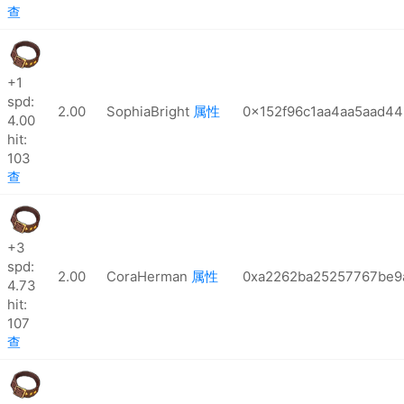
查
+1
spd:
2.00
SophiaBright
属性
0x152f96c1aa4aa5aad4
4.00
hit:
103
查
+3
spd:
2.00
CoraHerman
属性
0xa2262ba25257767be9
4.73
hit:
107
查