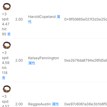
+3
HaroldCopeland
属
spd:
2.00
0x9f50665e021f2d3e25
性
4.47
hit:
95
查
+3
spd:
KelseyPennington
2.00
0xe2b76da8794e26fd5a9
4.59
属性
hit:
118
查
+3
spd:
2.00
ReggieAustin
属性
0xe97c6061a36e3b1b8f
4.57