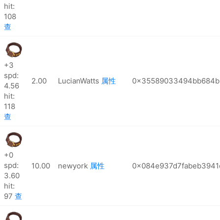
hit:
108
查
+3
spd:
2.00
LucianWatts
属性
0x35589033494bb684b
4.56
hit:
118
查
+0
spd:
10.00
newyork
属性
0x084e937d7fabeb3941
3.60
hit:
97
查