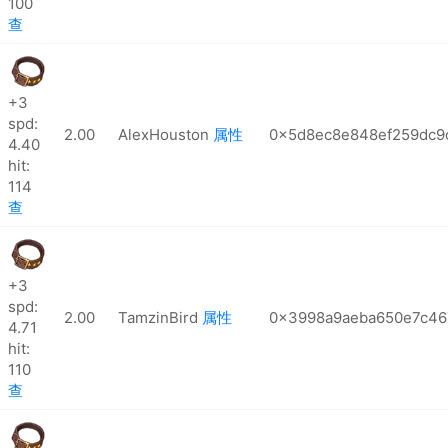
100
查
+3
spd:
2.00
AlexHouston
属性
0x5d8ec8e848ef259dc9
4.40
hit:
114
查
+3
spd:
2.00
TamzinBird
属性
0x3998a9aeba650e7c46
4.71
hit:
110
查