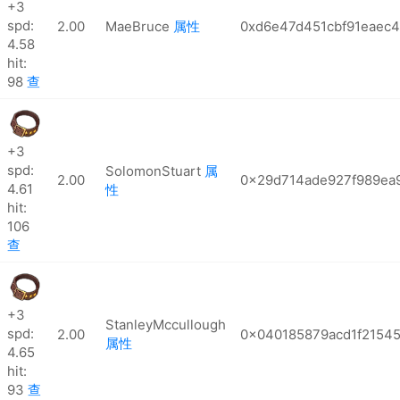
+3
spd:
2.00
MaeBruce
属性
0xd6e47d451cbf91eaec4
4.58
hit:
98
查
+3
spd:
SolomonStuart
属
2.00
0x29d714ade927f989ea9
4.61
性
hit:
106
查
+3
StanleyMccullough
spd:
2.00
0x040185879acd1f21545
属性
4.65
hit:
93
查