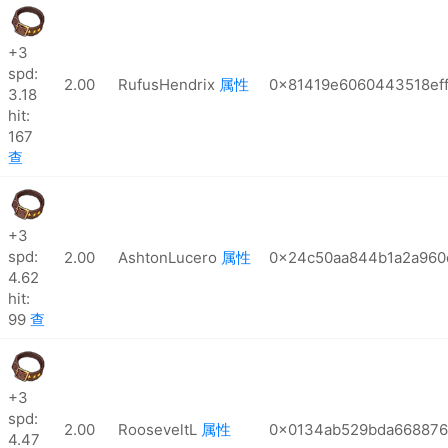
+3
spd:
2.00
RufusHendrix
属性
0x81419e6060443518ef
3.18
hit:
167
查
+3
spd:
2.00
AshtonLucero
属性
0x24c50aa844b1a2a960
4.62
hit:
99
查
+3
spd:
2.00
RooseveltL
属性
0x0134ab529bda668876
4.47