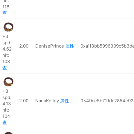
hit:
118
查
+3
spd:
2.00
DenisePrince
属性
0xa1f3bb5996309c5b3d
4.62
hit:
103
查
+3
spd:
2.00
NanaKelley
属性
0x49ce5b72fdc2854e92
4.13
hit:
104
查