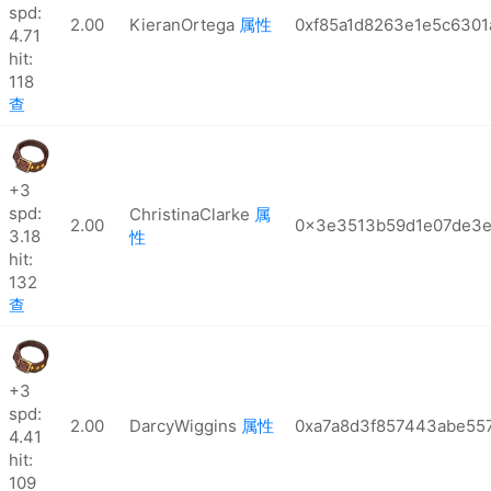
spd:
2.00
KieranOrtega
属性
0xf85a1d8263e1e5c630
4.71
hit:
118
查
+3
spd:
ChristinaClarke
属
2.00
0x3e3513b59d1e07de3e
3.18
性
hit:
132
查
+3
spd:
2.00
DarcyWiggins
属性
0xa7a8d3f857443abe55
4.41
hit:
109