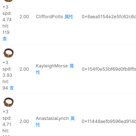
+3
spd:
2.00
CliffordPotts
属性
0x6aea5154e2e5fc62c6
4.74
hit:
119
查
+3
KayleighMorse
属
spd:
2.00
0x154f0e53bf69d0fb8ffb
性
3.93
hit:
94
查
+3
spd:
AnastasiaLynch
属
2.00
0x11448aefb9596ed914
4.71
性
hit: