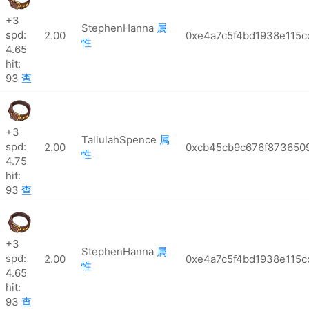
+3
StephenHanna
属
spd:
2.00
0xe4a7c5f4bd1938e115
性
4.65
hit:
93
查
+3
TallulahSpence
属
spd:
2.00
0xcb45cb9c676f873650
性
4.75
hit:
93
查
+3
StephenHanna
属
spd:
2.00
0xe4a7c5f4bd1938e115
性
4.65
hit:
93
查