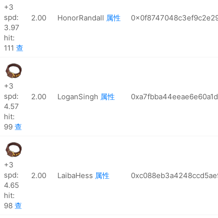
+3
spd:
2.00
HonorRandall
属性
0x0f8747048c3ef9c2e29
3.97
hit:
111
查
+3
spd:
2.00
LoganSingh
属性
0xa7fbba44eeae6e60a1d
4.57
hit:
99
查
+3
spd:
2.00
LaibaHess
属性
0xc088eb3a4248ccd5ae
4.65
hit:
98
查