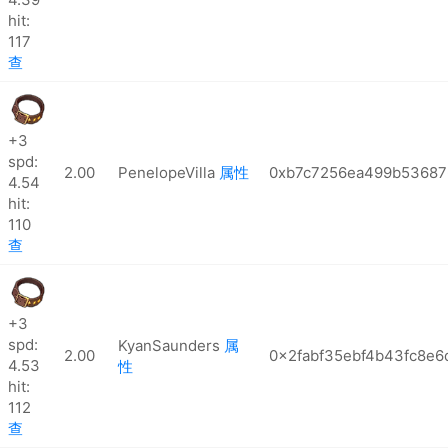
hit:
117
查
+3
spd:
2.00
PenelopeVilla
属性
0xb7c7256ea499b53687
4.54
hit:
110
查
+3
spd:
KyanSaunders
属
2.00
0x2fabf35ebf4b43fc8e6
4.53
性
hit:
112
查