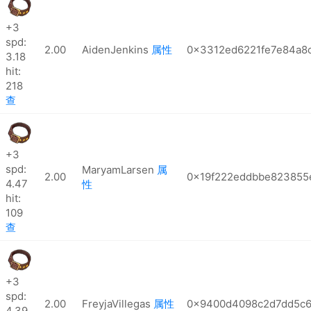
+3
spd:
2.00
AidenJenkins
属性
0x3312ed6221fe7e84a8c
3.18
hit:
218
查
+3
spd:
MaryamLarsen
属
2.00
0x19f222eddbbe823855
4.47
性
hit:
109
查
+3
spd:
2.00
FreyjaVillegas
属性
0x9400d4098c2d7dd5c6
4.39