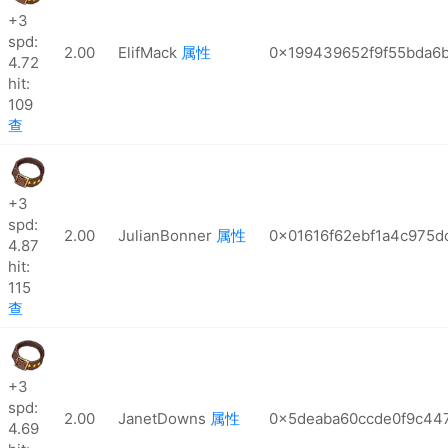
+3
spd:
2.00
ElifMack
属性
0x199439652f9f55bda6
4.72
hit:
109
查
+3
spd:
2.00
JulianBonner
属性
0x01616f62ebf1a4c975d
4.87
hit:
115
查
+3
spd:
2.00
JanetDowns
属性
0x5deaba60ccde0f9c44
4.69