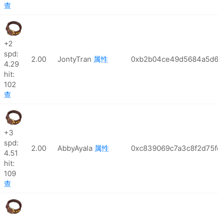
查
+2
spd:
2.00
JontyTran
属性
0xb2b04ce49d5684a5d6
4.29
hit:
102
查
+3
spd:
2.00
AbbyAyala
属性
0xc839069c7a3c8f2d75
4.51
hit:
109
查