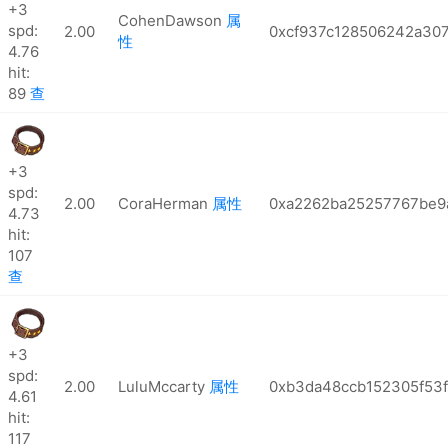
+3
CohenDawson
属
spd:
2.00
0xcf937c128506242a307
性
4.76
hit:
89
查
+3
spd:
2.00
CoraHerman
属性
0xa2262ba25257767be9
4.73
hit:
107
查
+3
spd:
2.00
LuluMccarty
属性
0xb3da48ccb152305f53f
4.61
hit:
117