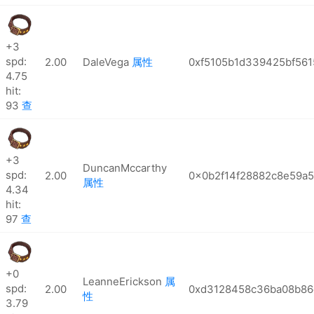
+3
spd:
2.00
DaleVega
属性
0xf5105b1d339425bf56
4.75
hit:
93
查
+3
DuncanMccarthy
spd:
2.00
0x0b2f14f28882c8e59a
属性
4.34
hit:
97
查
+0
LeanneErickson
属
spd:
2.00
0xd3128458c36ba08b86
性
3.79