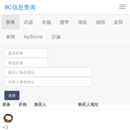
9C信息查询
Tog
nav
所有
武器
衣服
腰带
项链
戒指
皮肤
食物
ApStone
沙漏
选择
装备
价格
购买人
购买人地址
+3