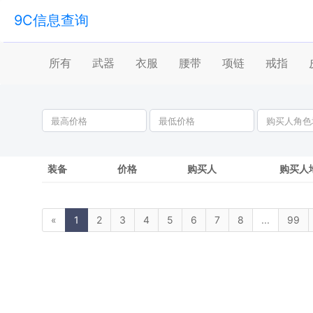
9C信息查询
所有
武器
衣服
腰带
项链
戒指
装备
价格
购买人
购买人
«
1
2
3
4
5
6
7
8
...
99