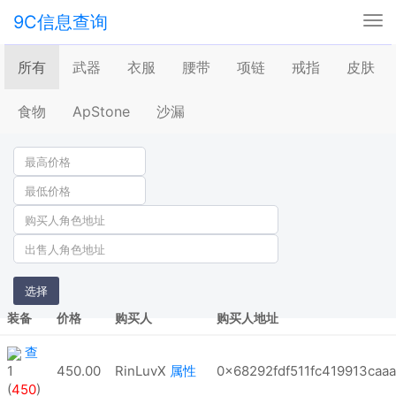
9C信息查询
Tog
nav
所有
武器
衣服
腰带
项链
戒指
皮肤
食物
ApStone
沙漏
选择
装备
价格
购买人
购买人地址
查
1
450.00
RinLuvX
属性
0x68292fdf511fc419913caa
(
450
)