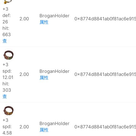
+3
def:
BroganHolder
2.00
0x8774d8841ab0f81ac6e91
26
属性
hit:
663
查
+3
spd:
BroganHolder
2.00
0x8774d8841ab0f81ac6e91
12.01
属性
hit:
303
查
+3
BroganHolder
spd:
2.00
0x8774d8841ab0f81ac6e91
属性
4.58