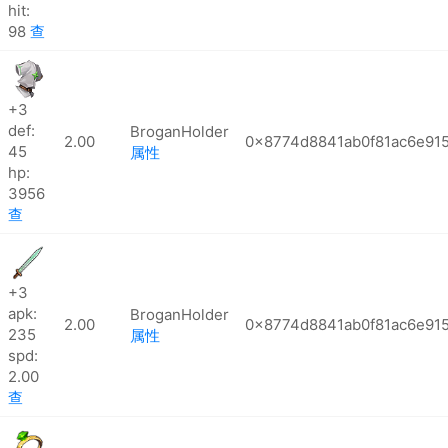
hit:
98
查
+3
def:
BroganHolder
2.00
0x8774d8841ab0f81ac6e91
45
属性
hp:
3956
查
+3
apk:
BroganHolder
2.00
0x8774d8841ab0f81ac6e91
235
属性
spd:
2.00
查