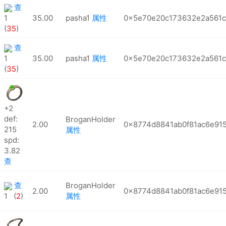
查
1
35.00
pasha1
属性
0x5e70e20c173632e2a561c
(
35
)
查
1
35.00
pasha1
属性
0x5e70e20c173632e2a561c
(
35
)
+2
def:
BroganHolder
2.00
0x8774d8841ab0f81ac6e91
215
属性
spd:
3.82
查
查
BroganHolder
2.00
0x8774d8841ab0f81ac6e91
1 (
2
)
属性