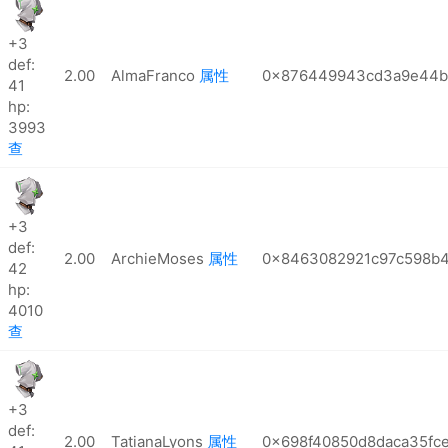
+3
def:
2.00
AlmaFranco
属性
0x876449943cd3a9e44b
41
hp:
3993
查
+3
def:
2.00
ArchieMoses
属性
0x8463082921c97c598b4
42
hp:
4010
查
+3
def:
2.00
TatianaLyons
属性
0x698f40850d8daca35fc