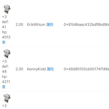
+3
def:
2.00
ErikWilson
属性
0x81b9baac432bdf9bd9b
41
hp:
4012
查
+3
def:
2.00
KennyKidd
属性
0x46d90103cb50174f188e
48
hp:
4211
查
+3