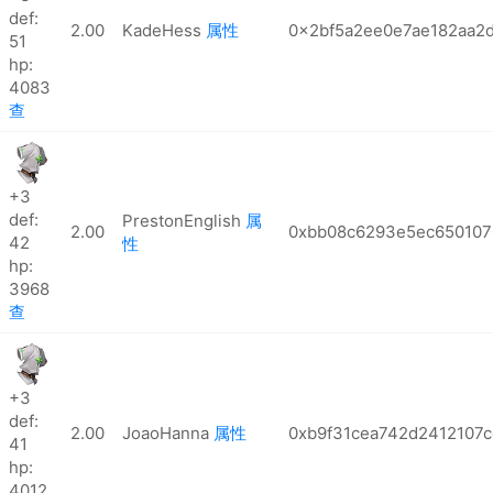
def:
2.00
KadeHess
属性
0x2bf5a2ee0e7ae182aa2
51
hp:
4083
查
+3
def:
PrestonEnglish
属
2.00
0xbb08c6293e5ec650107
42
性
hp:
3968
查
+3
def:
2.00
JoaoHanna
属性
0xb9f31cea742d2412107
41
hp:
4012