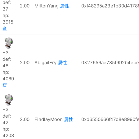
def:
2.00
MiltonYang
属性
0xf48295a23e1b30d4178
37
hp:
3915
查
+3
def:
2.00
AbigailFry
属性
0x27656ae785f992b4ebe
48
hp:
4069
查
+3
def:
2.00
FindlayMoon
属性
0xd6550666f47d8e8990fe
42
hp:
4203