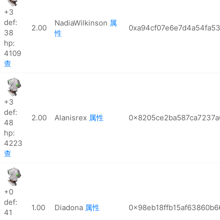
+3
def:
NadiaWilkinson
属
2.00
0xa94cf07e6e7d4a54fa5
38
性
hp:
4109
查
+3
def:
2.00
Alanisrex
属性
0x8205ce2ba587ca7237a
48
hp:
4223
查
+0
def:
1.00
Diadona
属性
0x98eb18ffb15af63860b6
41