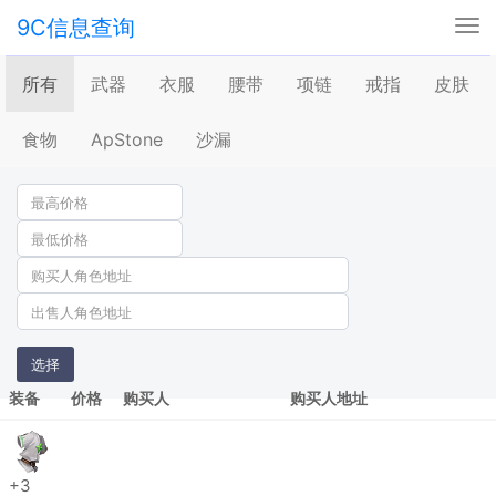
9C信息查询
Tog
nav
所有
武器
衣服
腰带
项链
戒指
皮肤
食物
ApStone
沙漏
选择
装备
价格
购买人
购买人地址
+3