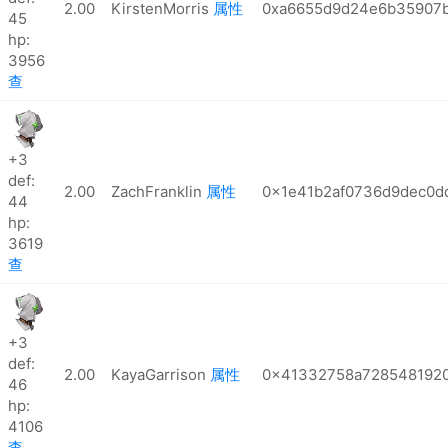
2.00
KirstenMorris
属性
0xa6655d9d24e6b35907b
45
hp:
3956
查
+3
def:
2.00
ZachFranklin
属性
0x1e41b2af0736d9dec0d
44
hp:
3619
查
+3
def:
2.00
KayaGarrison
属性
0x41332758a7285481920
46
hp:
4106
查