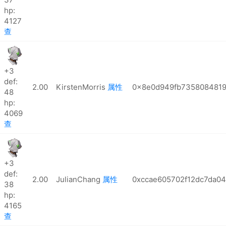
hp:
4127
查
+3
def:
2.00
KirstenMorris
属性
0x8e0d949fb7358084819
48
hp:
4069
查
+3
def:
2.00
JulianChang
属性
0xccae605702f12dc7da0
38
hp:
4165
查