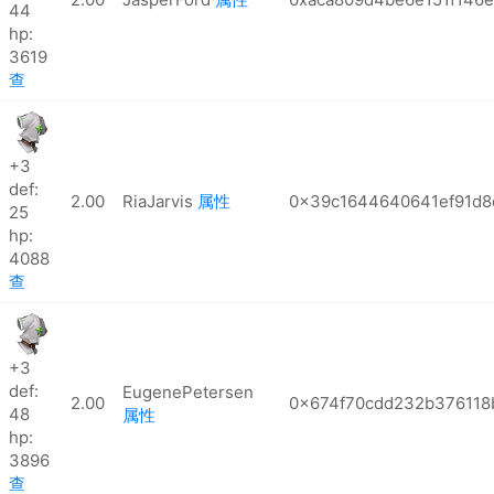
44
hp:
3619
查
+3
def:
2.00
RiaJarvis
属性
0x39c1644640641ef91d8
25
hp:
4088
查
+3
def:
EugenePetersen
2.00
0x674f70cdd232b376118
48
属性
hp:
3896
查