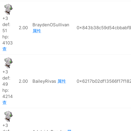
+3
def:
BraydenOSullivan
2.00
0x843b38c59d54cbbabf90
51
属性
hp:
4103
查
+3
def:
2.00
BaileyRivas
属性
0x6217b02df13566f17f1
49
hp:
4214
查
+3