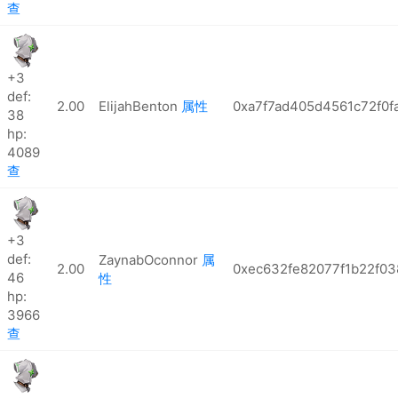
查
+3
def:
2.00
ElijahBenton
属性
0xa7f7ad405d4561c72f0
38
hp:
4089
查
+3
def:
ZaynabOconnor
属
2.00
0xec632fe82077f1b22f0
46
性
hp:
3966
查