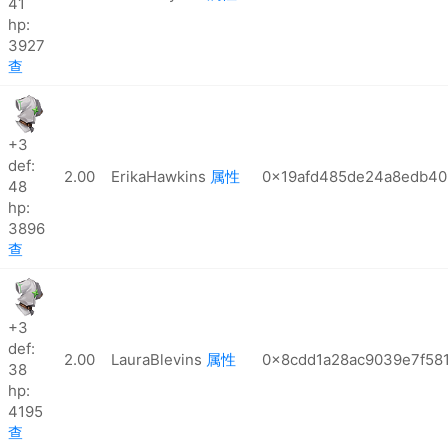
41
hp:
3927
查
+3
def:
2.00
ErikaHawkins
属性
0x19afd485de24a8edb40
48
hp:
3896
查
+3
def:
2.00
LauraBlevins
属性
0x8cdd1a28ac9039e7f58
38
hp:
4195
查