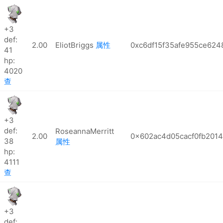
+3
def:
2.00
EliotBriggs
属性
0xc6df15f35afe955ce624
41
hp:
4020
查
+3
def:
RoseannaMerritt
2.00
0x602ac4d05cacf0fb201
38
属性
hp:
4111
查
+3
def: