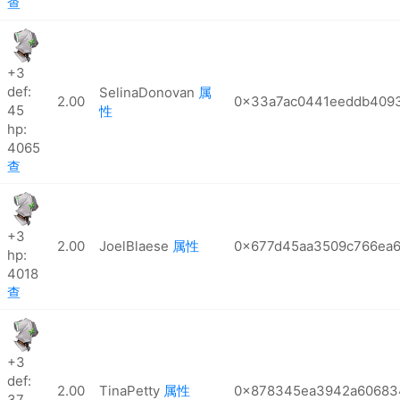
查
+3
def:
SelinaDonovan
属
2.00
0x33a7ac0441eeddb409
45
性
hp:
4065
查
+3
2.00
JoelBlaese
属性
0x677d45aa3509c766ea6
hp:
4018
查
+3
def:
2.00
TinaPetty
属性
0x878345ea3942a606834
37