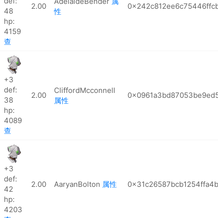
def:
AdelaideBender
属
2.00
0x242c812ee6c75446ffc
48
性
hp:
4159
查
+3
def:
CliffordMcconnell
2.00
0x0961a3bd87053be9ed5
38
属性
hp:
4089
查
+3
def:
2.00
AaryanBolton
属性
0x31c26587bcb1254ffa4
42
hp:
4203