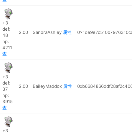
+3
def:
2.00
SandraAshley
属性
0x1de9e7c510b7976310c
48
hp:
4211
查
+3
def:
2.00
BaileyMaddox
属性
0xb6684866ddf28af2c40
37
hp:
3915
查
+3