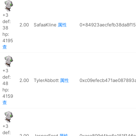
+3
def:
2.00
SafaaKline
属性
0x84923aecfefb38da8f1
38
hp:
4195
查
+3
def:
2.00
TylerAbbott
属性
0xc09efecb471ae087893
48
hp:
4159
查
+3
def:
2.00
JasperFord
属性
0xaca809d4be6e151f146