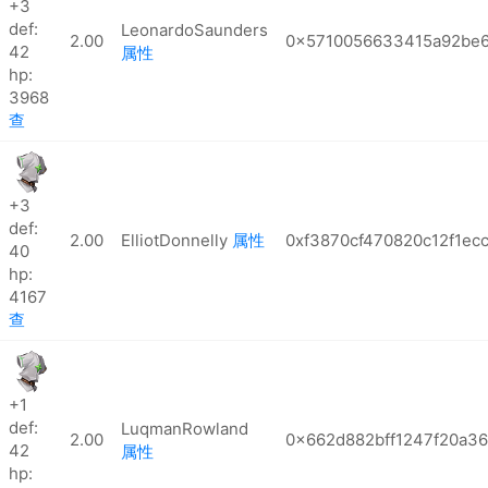
+3
def:
LeonardoSaunders
2.00
0x5710056633415a92be6
42
属性
hp:
3968
查
+3
def:
2.00
ElliotDonnelly
属性
0xf3870cf470820c12f1ec
40
hp:
4167
查
+1
def:
LuqmanRowland
2.00
0x662d882bff1247f20a36
42
属性
hp: