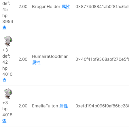
def:
2.00
BroganHolder
属性
0x8774d8841ab0f81ac6e
45
hp:
3956
查
+3
def:
HumairaGoodman
2.00
0x40f41bf9368abf270e5f
42
属性
hp:
4010
查
+3
2.00
EmeliaFulton
属性
0xefd194b096f9af86bc2
hp:
4018
查